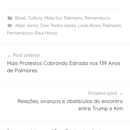
Brasil
,
Cultura
,
Mata Sul
,
Palmares
,
Pernambuco
Altair Júnior
,
Cine Teatro Apolo
,
Leda Alves
,
Palmares
,
Pernambuco
,
Raul Henry
Navegação
Post anterior
de
Mais Protestos Cobrando Estrada nos 139 Anos
Post
de Palmares.
Próximo post
Reações, avanços e obstáculos do encontro
entre Trump e Kim