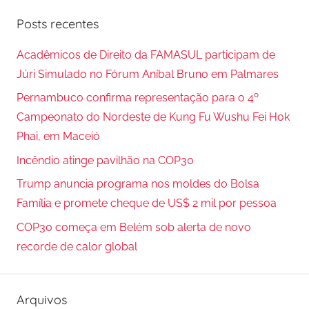
r
q
Posts recentes
o
u
c
i
Acadêmicos de Direito da FAMASUL participam de
u
s
Júri Simulado no Fórum Aníbal Bruno em Palmares
r
a
Pernambuco confirma representação para o 4º
a
r
Campeonato do Nordeste de Kung Fu Wushu Fei Hok
r
p
Phai, em Maceió
o
Incêndio atinge pavilhão na COP30
r
Trump anuncia programa nos moldes do Bolsa
:
Família e promete cheque de US$ 2 mil por pessoa
COP30 começa em Belém sob alerta de novo
recorde de calor global
Arquivos