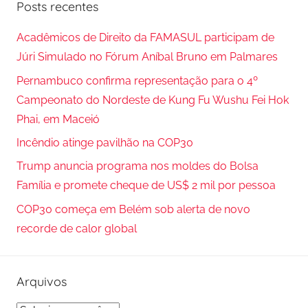
Posts recentes
o
u
c
i
Acadêmicos de Direito da FAMASUL participam de
u
s
Júri Simulado no Fórum Aníbal Bruno em Palmares
r
a
Pernambuco confirma representação para o 4º
a
r
Campeonato do Nordeste de Kung Fu Wushu Fei Hok
r
p
Phai, em Maceió
o
Incêndio atinge pavilhão na COP30
r
Trump anuncia programa nos moldes do Bolsa
:
Família e promete cheque de US$ 2 mil por pessoa
COP30 começa em Belém sob alerta de novo
recorde de calor global
Arquivos