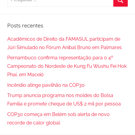
e
P
s
r
q
Posts recentes
o
u
c
i
Acadêmicos de Direito da FAMASUL participam de
u
s
Júri Simulado no Fórum Aníbal Bruno em Palmares
r
a
Pernambuco confirma representação para o 4º
a
r
Campeonato do Nordeste de Kung Fu Wushu Fei Hok
r
p
Phai, em Maceió
o
Incêndio atinge pavilhão na COP30
r
Trump anuncia programa nos moldes do Bolsa
:
Família e promete cheque de US$ 2 mil por pessoa
COP30 começa em Belém sob alerta de novo
recorde de calor global