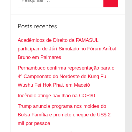
e
P
s
r
q
Posts recentes
o
u
c
i
Acadêmicos de Direito da FAMASUL
u
s
participam de Júri Simulado no Fórum Aníbal
r
a
Bruno em Palmares
a
r
Pernambuco confirma representação para o
r
p
4º Campeonato do Nordeste de Kung Fu
o
Wushu Fei Hok Phai, em Maceió
r
Incêndio atinge pavilhão na COP30
:
Trump anuncia programa nos moldes do
Bolsa Família e promete cheque de US$ 2
mil por pessoa