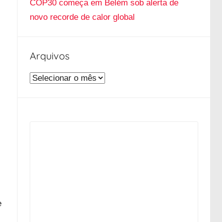
COP30 começa em Belém sob alerta de
novo recorde de calor global
Arquivos
A
r
q
u
i
v
o
s
e