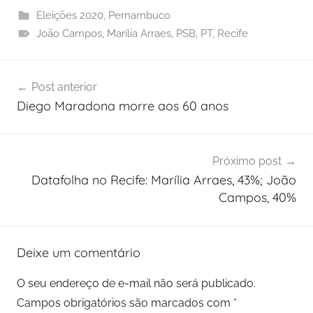
Eleições 2020
,
Pernambuco
João Campos
,
Marília Arraes
,
PSB
,
PT
,
Recife
Navegação
Post anterior
de
Diego Maradona morre aos 60 anos
Post
Próximo post
Datafolha no Recife: Marília Arraes, 43%; João
Campos, 40%
Deixe um comentário
O seu endereço de e-mail não será publicado.
Campos obrigatórios são marcados com
*