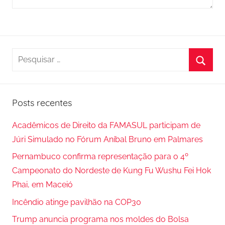
P
e
P
s
r
q
Posts recentes
o
u
c
i
Acadêmicos de Direito da FAMASUL participam de
u
s
Júri Simulado no Fórum Aníbal Bruno em Palmares
r
a
Pernambuco confirma representação para o 4º
a
r
Campeonato do Nordeste de Kung Fu Wushu Fei Hok
r
p
Phai, em Maceió
o
Incêndio atinge pavilhão na COP30
r
Trump anuncia programa nos moldes do Bolsa
: