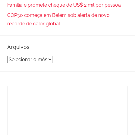
Família e promete cheque de US$ 2 mil por pessoa
COP30 começa em Belém sob alerta de novo
recorde de calor global
Arquivos
A
r
q
u
i
v
o
s