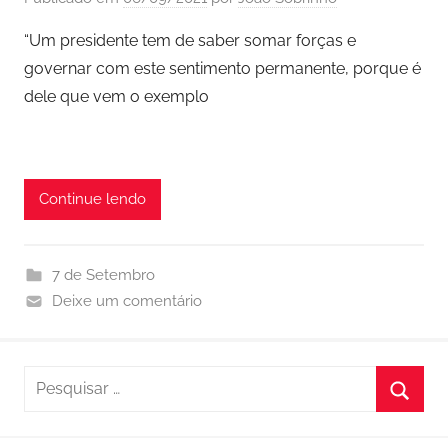
“Um presidente tem de saber somar forças e
governar com este sentimento permanente, porque é
dele que vem o exemplo
Continue lendo
7 de Setembro
Deixe um comentário
P
e
P
s