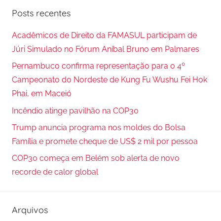
r
q
Posts recentes
o
u
c
i
Acadêmicos de Direito da FAMASUL participam de
u
s
Júri Simulado no Fórum Aníbal Bruno em Palmares
r
a
Pernambuco confirma representação para o 4º
a
r
Campeonato do Nordeste de Kung Fu Wushu Fei Hok
r
p
Phai, em Maceió
o
Incêndio atinge pavilhão na COP30
r
Trump anuncia programa nos moldes do Bolsa
:
Família e promete cheque de US$ 2 mil por pessoa
COP30 começa em Belém sob alerta de novo
recorde de calor global
Arquivos