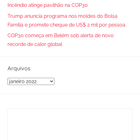
o
Incêndio atinge pavilhão na COP30
r
Trump anuncia programa nos moldes do Bolsa
:
Família e promete cheque de US$ 2 mil por pessoa
COP30 começa em Belém sob alerta de novo
recorde de calor global
Arquivos
A
r
q
u
i
v
o