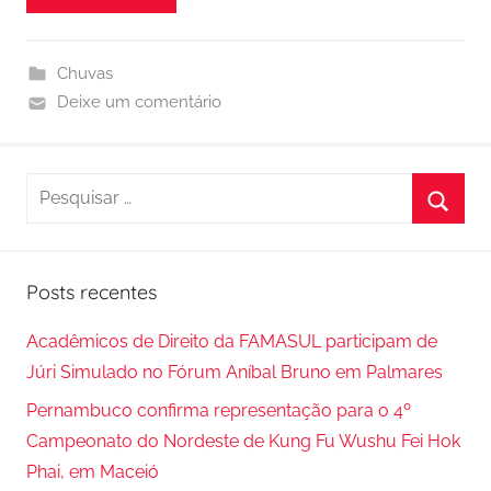
Chuvas
Deixe um comentário
P
e
P
s
r
q
Posts recentes
o
u
c
i
Acadêmicos de Direito da FAMASUL participam de
u
s
Júri Simulado no Fórum Aníbal Bruno em Palmares
r
a
Pernambuco confirma representação para o 4º
a
r
Campeonato do Nordeste de Kung Fu Wushu Fei Hok
r
p
Phai, em Maceió