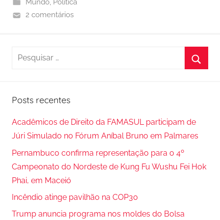
Mundo
,
Política
2 comentários
P
e
P
s
r
q
Posts recentes
o
u
c
i
Acadêmicos de Direito da FAMASUL participam de
u
s
Júri Simulado no Fórum Aníbal Bruno em Palmares
r
a
Pernambuco confirma representação para o 4º
a
r
Campeonato do Nordeste de Kung Fu Wushu Fei Hok
r
p
Phai, em Maceió
o
Incêndio atinge pavilhão na COP30
r
Trump anuncia programa nos moldes do Bolsa
: