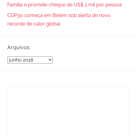
Família e promete cheque de US$ 2 mil por pessoa
COP30 começa em Belém sob alerta de novo
recorde de calor global
Arquivos
A
r
q
u
i
v
o
s