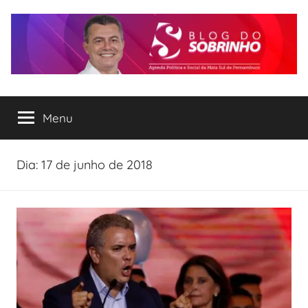
Pular
para
o
conteúdo
Blog
Agenda
Política
Menu
do
e
Social
Sobrinho
Dia:
17 de junho de 2018